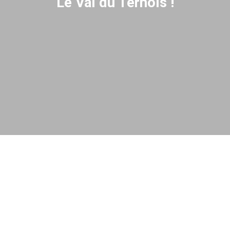
Le Val du Ternois !
Tente